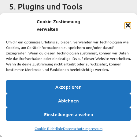
5. Plugins und Tools
YouTube
Cookie-Zustimmung
verwalten
Diese Website bindet Videos der Website YouTube ein.
Betreiber der Website ist die Google Ireland Limited
Um dir ein optimales Erlebnis zu bieten, verwenden wir Technologien wie
Cookies, um Geräteinformationen zu speichern und/oder darauf
(„Google“), Gordon House, Barrow Street, Dublin 4,
zuzugreifen. Wenn du diesen Technologien zustimmst, können wir Daten
Irland.
wie das Surfverhalten oder eindeutige IDs auf dieser Website verarbeiten.
Wenn du deine Zustimmung nicht erteilst oder zurückziehst, können
Wenn Sie eine unserer Webseiten besuchen, auf denen
bestimmte Merkmale und Funktionen beeinträchtigt werden.
YouTube eingebunden ist, wird eine Verbindung zu den
Servern von YouTube hergestellt. Dabei wird dem
Akzeptieren
YouTube-Server mitgeteilt, welche unserer Seiten Sie
besucht haben.
Ablehnen
Des Weiteren kann YouTube verschiedene Cookies auf
Einstellungen ansehen
Ihrem Endgerät speichern oder vergleichbare
Technologien zur Wiedererkennung verwenden (z. B.
Cookie-Richtlinie
Datenschutz
Impressum
Device-Fingerprinting). Auf diese Weise kann YouTube