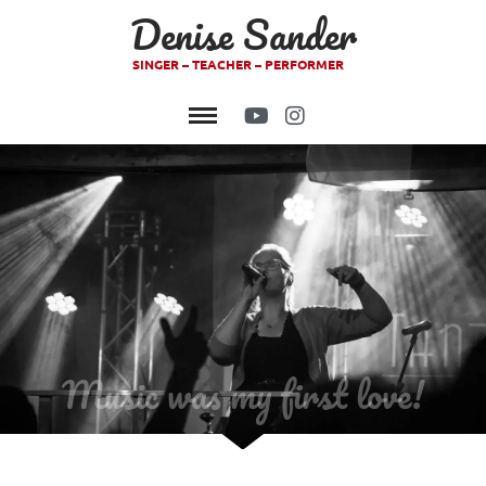
Denise Sander
SINGER – TEACHER – PERFORMER
Music was my first love!